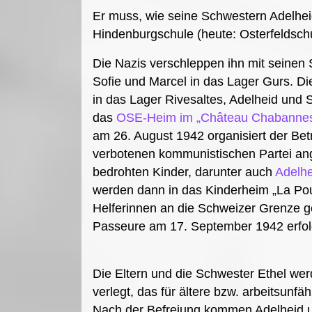
Er muss, wie seine Schwestern Adelhei
Hindenburgschule (heute: Osterfeldsch
Die Nazis verschleppen ihn mit seinen
Sofie und Marcel in das Lager Gurs. D
in das Lager Rivesaltes, Adelheid und 
das
OSE-Heim im „Château Chabanne
am 26. August 1942 organisiert der Be
verbotenen kommunistischen Partei ang
bedrohten Kinder, darunter auch
Adelhe
werden dann in das Kinderheim „La Pou
Helferinnen an die Schweizer Grenze ge
Passeure am 17. September 1942 erfolg
Die Eltern und die Schwester Ethel we
verlegt, das für ältere bzw. arbeitsunfä
Nach der Befreiung kommen Adelheid u