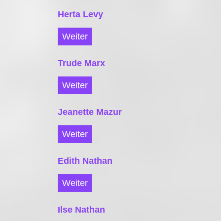
Herta Levy
Weiter
Trude Marx
Weiter
Jeanette Mazur
Weiter
Edith Nathan
Weiter
Ilse Nathan