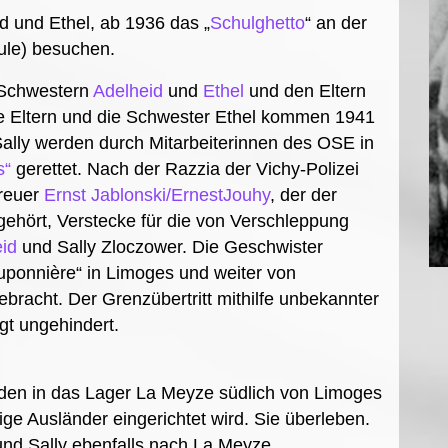
d und Ethel, ab 1936 das „
Schulghetto
“ an der
ule) besuchen.
 Schwestern
Adelheid
und
Ethel
und den Eltern
ie Eltern und die Schwester Ethel kommen 1941
Sally werden durch Mitarbeiterinnen des OSE in
s“
gerettet. Nach der Razzia der Vichy-Polizei
treuer
Ernst Jablonski/ErnestJouhy
, der der
ehört, Verstecke für die von Verschleppung
id
und Sally Zloczower. Die Geschwister
ponnière“ in Limoges und weiter von
bracht. Der Grenzübertritt mithilfe unbekannter
t ungehindert.
rden in das Lager La Meyze südlich von Limoges
hige Ausländer eingerichtet wird. Sie überleben.
nd Sally ebenfalls nach La Meyze.