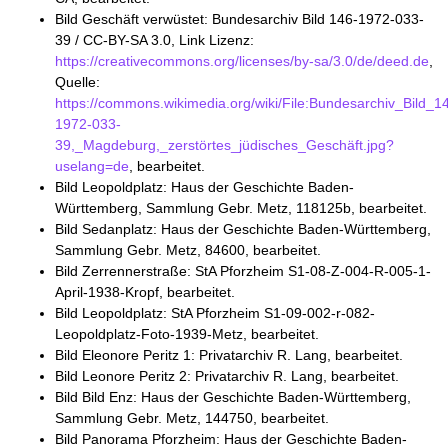
Bild Geschäft verwüstet: Bundesarchiv Bild 146-1972-033-
39 / CC-BY-SA 3.0, Link Lizenz:
https://creativecommons.org/licenses/by-sa/3.0/de/deed.de
,
Quelle:
https://commons.wikimedia.org/wiki/File:Bundesarchiv_Bild_1
1972-033-
39,_Magdeburg,_zerstörtes_jüdisches_Geschäft.jpg?
uselang=de
, bearbeitet.
Bild Leopoldplatz: Haus der Geschichte Baden-
Württemberg, Sammlung Gebr. Metz, 118125b, bearbeitet.
Bild Sedanplatz: Haus der Geschichte Baden-Württemberg,
Sammlung Gebr. Metz, 84600, bearbeitet.
Bild Zerrennerstraße: StA Pforzheim S1-08-Z-004-R-005-1-
April-1938-Kropf, bearbeitet.
Bild Leopoldplatz: StA Pforzheim S1-09-002-r-082-
Leopoldplatz-Foto-1939-Metz, bearbeitet.
Bild Eleonore Peritz 1: Privatarchiv R. Lang, bearbeitet.
Bild Leonore Peritz 2: Privatarchiv R. Lang, bearbeitet.
Bild Bild Enz: Haus der Geschichte Baden-Württemberg,
Sammlung Gebr. Metz, 144750, bearbeitet.
Bild Panorama Pforzheim: Haus der Geschichte Baden-