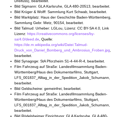
Dreifuss), bearbeitet.
Bild Sigmann: GLA Karlsruhe, GLA 480-20513, bearbeitet.
Bild Krüger & Wolff: Sammlung Kurt Schwab, bearbeitet.
Bild Marktplatz: Haus der Geschichte Baden-Württemberg,
Sammlung Gebr. Metz, 90154, bearbeitet.
Bild Talmud: Urheber: LGLou, Lizenz: CC BY-SA 4.0, Link
Lizenz:
https://creativecommons.org/licenses/by-
sa/4.0/deed.de
, Quelle:
https://de.m.wikipedia.org/wiki/Datei:Talmud-
Druck_von_Daniel_Bomberg_und_Ambrosius_Froben.jpg
,
bearbeitet.
Bild Synagoge: StA Pforzheim S1-4-44-R-4, bearbeitet.
Film Fahrzeug auf Straße: Landesfilmsammlung Baden-
Württemberg/Haus des Dokumentarfilms, Stuttgart,
LFS_001837_Alltag_in_der_Spedition_Jakob_Schumann,
bearbeitet.
Bild Geldscheine: gemeinfrei, bearbeitet.
Film Fahrzeug auf Straße: Landesfilmsammlung Baden-
Württemberg/Haus des Dokumentarfilms, Stuttgart,
LFS_001837_Alltag_in_der_Spedition_Jakob_Schumann,
bearbeitet.
Bild Rödelsheimer Einrichtung: GLA Karlsruhe, GLA 480-