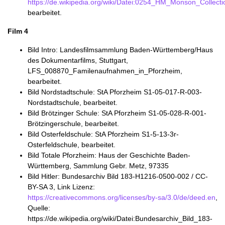
https://de.wikipedia.org/wiki/Datei:0254_HM_Monson_Coll
bearbeitet.
Film 4
Bild Intro: Landesfilmsammlung Baden-Württemberg/Haus
des Dokumentarfilms, Stuttgart,
LFS_008870_Familenaufnahmen_in_Pforzheim,
bearbeitet.
Bild Nordstadtschule: StA Pforzheim S1-05-017-R-003-
Nordstadtschule, bearbeitet.
Bild Brötzinger Schule: StA Pforzheim S1-05-028-R-001-
Brötzingerschule, bearbeitet.
Bild Osterfeldschule: StA Pforzheim S1-5-13-3r-
Osterfeldschule, bearbeitet.
Bild Totale Pforzheim: Haus der Geschichte Baden-
Württemberg, Sammlung Gebr. Metz, 97335
Bild Hitler: Bundesarchiv Bild 183-H1216-0500-002 / CC-
BY-SA 3, Link Lizenz:
https://creativecommons.org/licenses/by-sa/3.0/de/deed.en
,
Quelle:
https://de.wikipedia.org/wiki/Datei:Bundesarchiv_Bild_183-