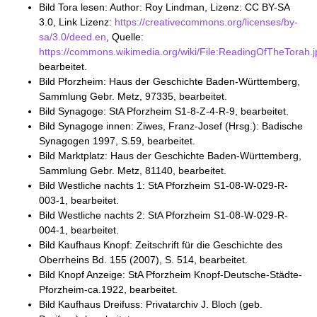
Bild Tora lesen: Author: Roy Lindman, Lizenz: CC BY-SA
3.0, Link Lizenz:
https://creativecommons.org/licenses/by-
sa/3.0/deed.en
, Quelle:
https://commons.wikimedia.org/wiki/File:ReadingOfTheTorah.j
bearbeitet.
Bild Pforzheim: Haus der Geschichte Baden-Württemberg,
Sammlung Gebr. Metz, 97335, bearbeitet.
Bild Synagoge: StA Pforzheim S1-8-Z-4-R-9, bearbeitet.
Bild Synagoge innen: Ziwes, Franz-Josef (Hrsg.): Badische
Synagogen 1997, S.59, bearbeitet.
Bild Marktplatz: Haus der Geschichte Baden-Württemberg,
Sammlung Gebr. Metz, 81140, bearbeitet.
Bild Westliche nachts 1: StA Pforzheim S1-08-W-029-R-
003-1, bearbeitet.
Bild Westliche nachts 2: StA Pforzheim S1-08-W-029-R-
004-1, bearbeitet.
Bild Kaufhaus Knopf: Zeitschrift für die Geschichte des
Oberrheins Bd. 155 (2007), S. 514, bearbeitet.
Bild Knopf Anzeige: StA Pforzheim Knopf-Deutsche-Städte-
Pforzheim-ca.1922, bearbeitet.
Bild Kaufhaus Dreifuss: Privatarchiv J. Bloch (geb.