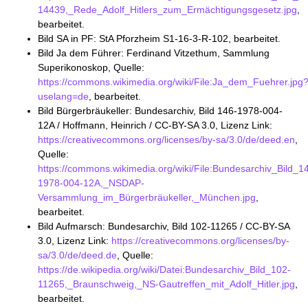
14439,_Rede_Adolf_Hitlers_zum_Ermächtigungsgesetz.jpg
,
bearbeitet.
Bild SA in PF: StA Pforzheim S1-16-3-R-102, bearbeitet.
Bild Ja dem Führer: Ferdinand Vitzethum, Sammlung
Superikonoskop, Quelle:
https://commons.wikimedia.org/wiki/File:Ja_dem_Fuehrer.jpg
uselang=de
, bearbeitet.
Bild Bürgerbräukeller: Bundesarchiv, Bild 146-1978-004-
12A / Hoffmann, Heinrich / CC-BY-SA 3.0, Lizenz Link:
https://creativecommons.org/licenses/by-sa/3.0/de/deed.en
,
Quelle:
https://commons.wikimedia.org/wiki/File:Bundesarchiv_Bild_1
1978-004-12A,_NSDAP-
Versammlung_im_Bürgerbräukeller,_München.jpg
,
bearbeitet.
Bild Aufmarsch: Bundesarchiv, Bild 102-11265 / CC-BY-SA
3.0, Lizenz Link:
https://creativecommons.org/licenses/by-
sa/3.0/de/deed.de
, Quelle:
https://de.wikipedia.org/wiki/Datei:Bundesarchiv_Bild_102-
11265,_Braunschweig,_NS-Gautreffen_mit_Adolf_Hitler.jpg
,
bearbeitet.