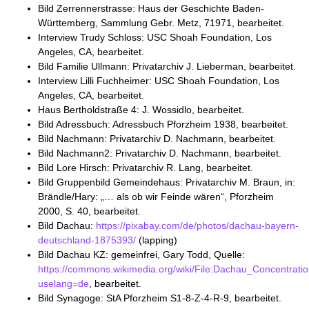
Bild Zerrennerstrasse: Haus der Geschichte Baden-
Württemberg, Sammlung Gebr. Metz, 71971, bearbeitet.
Interview Trudy Schloss: USC Shoah Foundation, Los
Angeles, CA, bearbeitet.
Bild Familie Ullmann: Privatarchiv J. Lieberman, bearbeitet.
Interview Lilli Fuchheimer: USC Shoah Foundation, Los
Angeles, CA, bearbeitet.
Haus Bertholdstraße 4: J. Wossidlo, bearbeitet.
Bild Adressbuch: Adressbuch Pforzheim 1938, bearbeitet.
Bild Nachmann: Privatarchiv D. Nachmann, bearbeitet.
Bild Nachmann2: Privatarchiv D. Nachmann, bearbeitet.
Bild Lore Hirsch: Privatarchiv R. Lang, bearbeitet.
Bild Gruppenbild Gemeindehaus: Privatarchiv M. Braun, in:
Brändle/Hary: „… als ob wir Feinde wären“, Pforzheim
2000, S. 40, bearbeitet.
Bild Dachau:
https://pixabay.com/de/photos/dachau-bayern-
deutschland-1875393/
(lapping)
Bild Dachau KZ: gemeinfrei, Gary Todd, Quelle:
https://commons.wikimedia.org/wiki/File:Dachau_Concentra
uselang=de
, bearbeitet.
Bild Synagoge: StA Pforzheim S1-8-Z-4-R-9, bearbeitet.