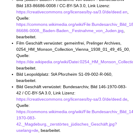
Bild 183-86686-0008 / CC-BY-SA 3.0, Link Lizenz:
https://creativecommons.org/licenses/by-sa/3.0/de/deed.en
,
Quelle:
https://commons.wikimedia.org/wiki/File:Bundesarchiv_Bild_1
86686-0008,_Baden-Baden,_Festnahme_von_Juden.jpg
,
bearbeitet.
Film Geschäft verwüstet: gemeinfrei, Prelinger Archives,
0254_HM_Monson_Collection_Vienna_1938_01_49_45_00,
Quelle:
https://de.wikipedia.org/wiki/Datei:0254_HM_Monson_Coll
bearbeitet.
Bild Leopoldplatz: StA Pforzheim S1-09-002-R-060,
bearbeitet.
Bild Geschäft verwüstet: Bundesarchiv, Bild 146-1970-083-
42 / CC-BY-SA 3.0, Link Lizenz:
https://creativecommons.org/licenses/by-sa/3.0/de/deed.de
,
Quelle:
https://commons.wikimedia.org/wiki/File:Bundesarchiv_Bild_1
1970-083-
42,_Magdeburg,_zerstörtes_jüdisches_Geschäft.jpg?
uselang=de
, bearbeitet.