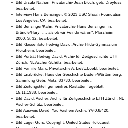
Bild Ursula Nathan: Privatarchiv Jean Bloch, geb. Dreyfuss,
bearbeitet.
Interview Hans Bensinger: © 2023 USC Shoah Foundation,
Los Angeles, CA, bearbeitet.
Bild Bensinger/Kahn: Privatarchiv Hans Bensinger, in:
Brändle/Hary: „… als ob wir Feinde wären“, Pforzheim
2000, S. 32, bearbeitet.
Bild Klassenfoto Hedwig David: Archiv Hilda-Gymnasium
Pforzheim, bearbeitet.
Bild Porträt Hedwig David: Archiv für Zeitgeschichte ETH
Zürich: NL Ascher-Schütz, bearbeitet.
Bild Familie Marx: Privatarchiv A. Liel/E.Loebl, bearbeitet.
Bild Enzbrücke: Haus der Geschichte Baden-Württemberg,
Sammlung Gebr. Metz, 83730, bearbeitet.
Bild Zeitungstitel: gemeinfrei, Rastatter Tageblatt,
15.11.1938, bearbeitet.
Bild David, Ascher: Archiv für Zeitgeschichte ETH Zürich: NL
Ascher-Schütz, bearbeitet.
Bild Ausweis David: Yad Vashem Archiv, YV-0.8/420,
bearbeitet.
Bild Lager Gurs: Copyright: United States Holocaust