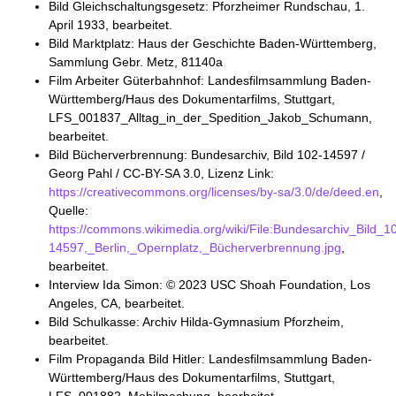
Bild Gleichschaltungsgesetz: Pforzheimer Rundschau, 1.
April 1933, bearbeitet.
Bild Marktplatz: Haus der Geschichte Baden-Württemberg,
Sammlung Gebr. Metz, 81140a
Film Arbeiter Güterbahnhof: Landesfilmsammlung Baden-
Württemberg/Haus des Dokumentarfilms, Stuttgart,
LFS_001837_Alltag_in_der_Spedition_Jakob_Schumann,
bearbeitet.
Bild Bücherverbrennung: Bundesarchiv, Bild 102-14597 /
Georg Pahl / CC-BY-SA 3.0, Lizenz Link:
https://creativecommons.org/licenses/by-sa/3.0/de/deed.en
,
Quelle:
https://commons.wikimedia.org/wiki/File:Bundesarchiv_Bild_1
14597,_Berlin,_Opernplatz,_Bücherverbrennung.jpg
,
bearbeitet.
Interview Ida Simon: © 2023 USC Shoah Foundation, Los
Angeles, CA, bearbeitet.
Bild Schulkasse: Archiv Hilda-Gymnasium Pforzheim,
bearbeitet.
Film Propaganda Bild Hitler: Landesfilmsammlung Baden-
Württemberg/Haus des Dokumentarfilms, Stuttgart,