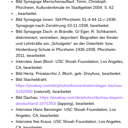
Bild Synagoge Menschenauflauf: Timm, Christoph:
Pforzheim, Kulturdenkmale im Stadtgebiet 2004, S. 62
, bearbeitet.
Bild Synagoge innen: StA Pforzheim S1-4-44-11-r-1938-
Synagoge-nach-Zerstörung-10-11-1938, bearbeitet.
Bild Synagoge Dach: in Brändle, G/ Eger, R: Schikaniert,
diskriminiert, vertrieben, deportiert. Biografien der Kinder
und Lehrkräfte am „Schulgetto“ an der Osterfeld- bzw.
Hindenburg-Schule in Pforzheim 1936-1938, Pforzheim
2011, bearbeitet.
Interview Jean Bloch: USC Shoah Foundation, Los Angeles,
CA, bearbeitet.
Bild Herta: Privatarchiv J. Bloch, geb. Dreyfuss, bearbeitet.
Bild Stacheldraht:
https://pixabay.com/de/photos/konzentrationslager-dachau-
5192058/
(naturell), bearbeitet.
Bild Dachau:
https://pixabay.com/de/photos/dachau-bayern-
deutschland-1875393/
(lapping), bearbeitet.
Interview Hans Bensinger: USC Shoah Foundation, Los
Angeles, CA, bearbeitet.
Interview Ilse Kraus: USC Shoah Foundation, Los Angeles,
CA, bearbeitet.