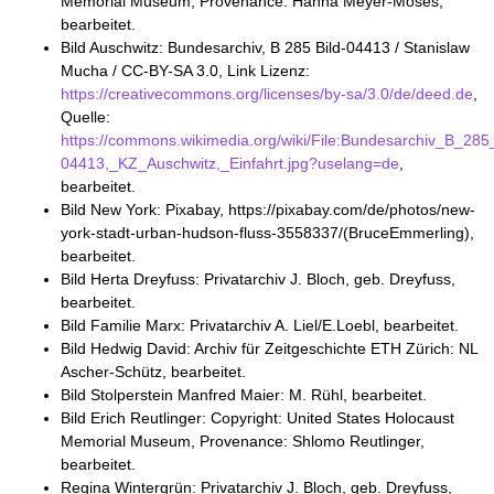
Memorial Museum, Provenance: Hanna Meyer-Moses,
bearbeitet.
Bild Auschwitz: Bundesarchiv, B 285 Bild-04413 / Stanislaw
Mucha / CC-BY-SA 3.0, Link Lizenz:
https://creativecommons.org/licenses/by-sa/3.0/de/deed.de
,
Quelle:
https://commons.wikimedia.org/wiki/File:Bundesarchiv_B_285_
04413,_KZ_Auschwitz,_Einfahrt.jpg?uselang=de
,
bearbeitet.
Bild New York: Pixabay, https://pixabay.com/de/photos/new-
york-stadt-urban-hudson-fluss-3558337/(BruceEmmerling),
bearbeitet.
Bild Herta Dreyfuss: Privatarchiv J. Bloch, geb. Dreyfuss,
bearbeitet.
Bild Familie Marx: Privatarchiv A. Liel/E.Loebl, bearbeitet.
Bild Hedwig David: Archiv für Zeitgeschichte ETH Zürich: NL
Ascher-Schütz, bearbeitet.
Bild Stolperstein Manfred Maier: M. Rühl, bearbeitet.
Bild Erich Reutlinger: Copyright: United States Holocaust
Memorial Museum, Provenance: Shlomo Reutlinger,
bearbeitet.
Regina Wintergrün: Privatarchiv J. Bloch, geb. Dreyfuss,