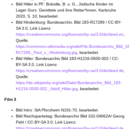
Bild Hitler in PF: Brändle, B. u. G., Jüdische Kinder im
Lager Gurs. Gerettete und ihre Retter*innen, Karlsruhe
2020, S. 10, bearbeitet.
Bild Hindenburg: Bundesarchiv, Bild 183-R17289 / CC-BY-
SA 3.0, Link Lizenz:
https://creativecommons.org/licenses/by-sa/3.0/de/deed.en
,
Quelle:
https://commons.wikimedia.org/wiki/File:Bundesarchiv_Bild_1
R17289,_Paul_v._Hindenburg.jpg
, bearbeitet.
Bild Hitler: Bundesarchiv Bild 183-H1216-0500-002 / CC-
BY-SA 3.0, Link Lizenz:
https://creativecommons.org/licenses/by-sa/3.0/de/deed.de
,
Quelle:
https://de.wikipedia.org/wiki/Datei:Bundesarchiv_Bild_183-
H1216-0500-002,_Adolf_Hitler.jpg
, bearbeitet.
Film 3
Bild Intro: StA Pforzheim N191-70, bearbeitet.
Bild Reichsparteitag: Bundesarchiv Bild 102-04062A/ Georg
Pahl / CC-BY-SA 3.0, Link Lizenz:
https://creativecommons.org/licenses/by-sa/3.0/de/deed.de
,