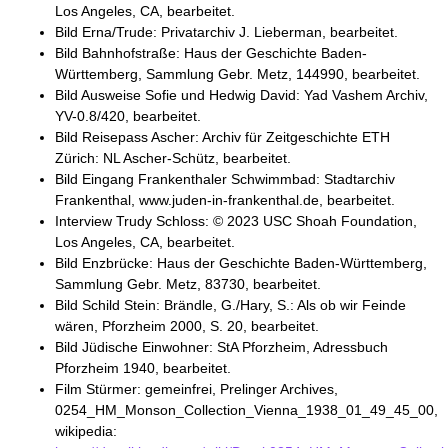
Los Angeles, CA, bearbeitet.
Bild Erna/Trude: Privatarchiv J. Lieberman, bearbeitet.
Bild Bahnhofstraße: Haus der Geschichte Baden-
Württemberg, Sammlung Gebr. Metz, 144990, bearbeitet.
Bild Ausweise Sofie und Hedwig David: Yad Vashem Archiv,
YV-0.8/420, bearbeitet.
Bild Reisepass Ascher: Archiv für Zeitgeschichte ETH
Zürich: NL Ascher-Schütz, bearbeitet.
Bild Eingang Frankenthaler Schwimmbad: Stadtarchiv
Frankenthal, www.juden-in-frankenthal.de, bearbeitet.
Interview Trudy Schloss: © 2023 USC Shoah Foundation,
Los Angeles, CA, bearbeitet.
Bild Enzbrücke: Haus der Geschichte Baden-Württemberg,
Sammlung Gebr. Metz, 83730, bearbeitet.
Bild Schild Stein: Brändle, G./Hary, S.: Als ob wir Feinde
wären, Pforzheim 2000, S. 20, bearbeitet.
Bild Jüdische Einwohner: StA Pforzheim, Adressbuch
Pforzheim 1940, bearbeitet.
Film Stürmer: gemeinfrei, Prelinger Archives,
0254_HM_Monson_Collection_Vienna_1938_01_49_45_00,
wikipedia: