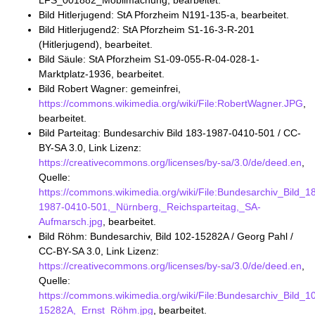
LFS_001882_Mobilmachung, bearbeitet.
Bild Hitlerjugend: StA Pforzheim N191-135-a, bearbeitet.
Bild Hitlerjugend2: StA Pforzheim S1-16-3-R-201
(Hitlerjugend), bearbeitet.
Bild Säule: StA Pforzheim S1-09-055-R-04-028-1-
Marktplatz-1936, bearbeitet.
Bild Robert Wagner: gemeinfrei,
https://commons.wikimedia.org/wiki/File:RobertWagner.JPG
,
bearbeitet.
Bild Parteitag: Bundesarchiv Bild 183-1987-0410-501 / CC-
BY-SA 3.0, Link Lizenz:
https://creativecommons.org/licenses/by-sa/3.0/de/deed.en
,
Quelle:
https://commons.wikimedia.org/wiki/File:Bundesarchiv_Bild_1
1987-0410-501,_Nürnberg,_Reichsparteitag,_SA-
Aufmarsch.jpg
, bearbeitet.
Bild Röhm: Bundesarchiv, Bild 102-15282A / Georg Pahl /
CC-BY-SA 3.0, Link Lizenz:
https://creativecommons.org/licenses/by-sa/3.0/de/deed.en
,
Quelle:
https://commons.wikimedia.org/wiki/File:Bundesarchiv_Bild_1
15282A,_Ernst_Röhm.jpg
, bearbeitet.