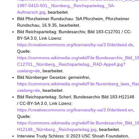
1987-0410-501,_Nürnberg,_Reichsparteitag,_SA-
Aufmarsch.jpg
, bearbeitet.
Bild Pforzheimer Rundschau: StA Pforzheim, Pforzheimer
Rundschau, 16.9.35, bearbeitet.
Bild Reichsparteitag: Bundesarchiv, Bild 183-C12701 / CC-
BY-SA 3.0, Link Lizenz:
https://creativecommons.org/licenses/by-sa/3.0/de/deed.de
,
Quelle:
https://commons.wikimedia.org/wiki/File:Bundesarchiv_Bild_1
C12701,_Nürnberg,_Reichsparteitag,_RAD-Appell.jpg?
uselang=de
, bearbeitet.
Bild Nürnberger Gesetze: gemeinfrei,
https://commons.wikimedia.org/wiki/File:Nuremberg_laws_Rac
uselang=de
, bearbeitet.
Bild Reichsparteitag: Scherl, Bundesarchiv Bild 183-H12148
/ CC-BY-SA 3.0, Link Lizenz:
https://creativecommons.org/licenses/by-sa/3.0/de/deed.en
,
Quelle:
https://commons.wikimedia.org/wiki/File:Bundesarchiv_Bild_1
H12148,_Nürnberg,_Reichsparteitag.jpg
, bearbeitet.
Interview Trudy Schloss: © 2023 USC Shoah Foundation,