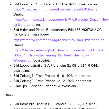
Bild Porsche: Pjt56, Lizenz: CC BY-SA 4.0, Link license:
https://creativecommons.org/licenses/by-sa/4.0/deed.en
,
Quelle:
https://commons.wikimedia.org/wiki/File:Porsche_Design_Tow
pjt.jpg
, bearbeitet.
Bild Hitler und Piech: Bundesarchiv Bild 183-H06734 / CC-
BY-SA 3.0, Link Lizenz:
https://creativecommons.org/licenses/by-sa/3.0/de/deed.de
,
Quelle:
https://de.wikipedia.org/wiki/Datei:Bundesarchiv_Bild_183-
H06734,_Grundsteinlegung_für_Werk_des_KdF-
Wagens.jpg
, bearbeitet.
Bild Leopoldstraße: StA Pforzheim S1-08-L-014-R-044,
bearbeitet.
Bild Zeitung1: Freie Presse, 6.10.1923, bearbeitet.
Bild Zeitung2: Freie Presse 12.12.1923, bearbeitet.
Filmclips Jüdischer Friedhof: J. Wossidlo
Film 2
Bild Intro: Bild Hitler in PF: Brändle, B. u. G., Jüdische