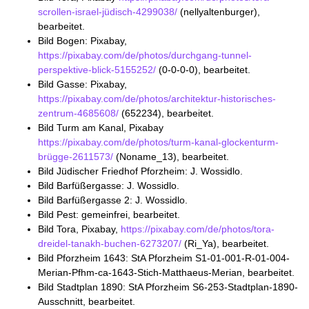
scrollen-israel-jüdisch-4299038/
(nellyaltenburger),
bearbeitet.
Bild Bogen: Pixabay,
https://pixabay.com/de/photos/durchgang-tunnel-
perspektive-blick-5155252/
(0-0-0-0), bearbeitet.
Bild Gasse: Pixabay,
https://pixabay.com/de/photos/architektur-historisches-
zentrum-4685608/
(652234), bearbeitet.
Bild Turm am Kanal, Pixabay
https://pixabay.com/de/photos/turm-kanal-glockenturm-
brügge-2611573/
(Noname_13), bearbeitet.
Bild Jüdischer Friedhof Pforzheim: J. Wossidlo.
Bild Barfüßergasse: J. Wossidlo.
Bild Barfüßergasse 2: J. Wossidlo.
Bild Pest: gemeinfrei, bearbeitet.
Bild Tora, Pixabay,
https://pixabay.com/de/photos/tora-
dreidel-tanakh-buchen-6273207/
(Ri_Ya), bearbeitet.
Bild Pforzheim 1643: StA Pforzheim S1-01-001-R-01-004-
Merian-Pfhm-ca-1643-Stich-Matthaeus-Merian, bearbeitet.
Bild Stadtplan 1890: StA Pforzheim S6-253-Stadtplan-1890-
Ausschnitt, bearbeitet.