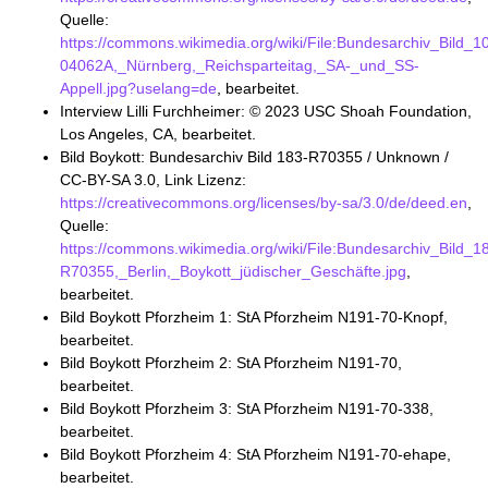
Quelle:
https://commons.wikimedia.org/wiki/File:Bundesarchiv_Bild_1
04062A,_Nürnberg,_Reichsparteitag,_SA-_und_SS-
Appell.jpg?uselang=de
, bearbeitet.
Interview Lilli Furchheimer: © 2023 USC Shoah Foundation,
Los Angeles, CA, bearbeitet.
Bild Boykott: Bundesarchiv Bild 183-R70355 / Unknown /
CC-BY-SA 3.0, Link Lizenz:
https://creativecommons.org/licenses/by-sa/3.0/de/deed.en
,
Quelle:
https://commons.wikimedia.org/wiki/File:Bundesarchiv_Bild_1
R70355,_Berlin,_Boykott_jüdischer_Geschäfte.jpg
,
bearbeitet.
Bild Boykott Pforzheim 1: StA Pforzheim N191-70-Knopf,
bearbeitet.
Bild Boykott Pforzheim 2: StA Pforzheim N191-70,
bearbeitet.
Bild Boykott Pforzheim 3: StA Pforzheim N191-70-338,
bearbeitet.
Bild Boykott Pforzheim 4: StA Pforzheim N191-70-ehape,
bearbeitet.