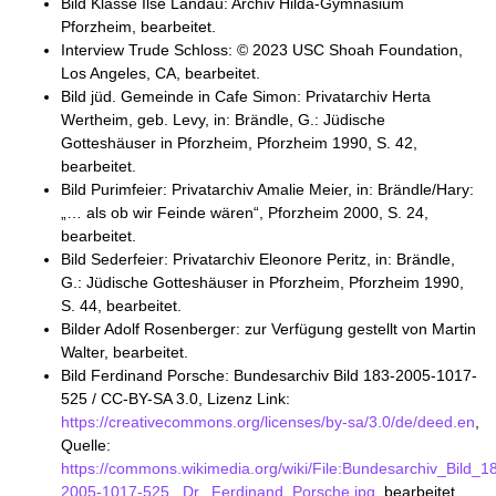
Bild Klasse Ilse Landau: Archiv Hilda-Gymnasium
Pforzheim, bearbeitet.
Interview Trude Schloss: © 2023 USC Shoah Foundation,
Los Angeles, CA, bearbeitet.
Bild jüd. Gemeinde in Cafe Simon: Privatarchiv Herta
Wertheim, geb. Levy, in: Brändle, G.: Jüdische
Gotteshäuser in Pforzheim, Pforzheim 1990, S. 42,
bearbeitet.
Bild Purimfeier: Privatarchiv Amalie Meier, in: Brändle/Hary:
„… als ob wir Feinde wären“, Pforzheim 2000, S. 24,
bearbeitet.
Bild Sederfeier: Privatarchiv Eleonore Peritz, in: Brändle,
G.: Jüdische Gotteshäuser in Pforzheim, Pforzheim 1990,
S. 44, bearbeitet.
Bilder Adolf Rosenberger: zur Verfügung gestellt von Martin
Walter, bearbeitet.
Bild Ferdinand Porsche: Bundesarchiv Bild 183-2005-1017-
525 / CC-BY-SA 3.0, Lizenz Link:
https://creativecommons.org/licenses/by-sa/3.0/de/deed.en
,
Quelle:
https://commons.wikimedia.org/wiki/File:Bundesarchiv_Bild_1
2005-1017-525,_Dr._Ferdinand_Porsche.jpg
, bearbeitet.