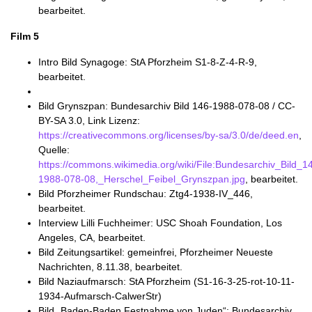
bearbeitet.
Film 5
Intro Bild Synagoge: StA Pforzheim S1-8-Z-4-R-9,
bearbeitet.
Bild Grynszpan: Bundesarchiv Bild 146-1988-078-08 / CC-
BY-SA 3.0, Link Lizenz:
https://creativecommons.org/licenses/by-sa/3.0/de/deed.en
,
Quelle:
https://commons.wikimedia.org/wiki/File:Bundesarchiv_Bild_1
1988-078-08,_Herschel_Feibel_Grynszpan.jpg
, bearbeitet.
Bild Pforzheimer Rundschau: Ztg4-1938-IV_446,
bearbeitet.
Interview Lilli Fuchheimer: USC Shoah Foundation, Los
Angeles, CA, bearbeitet.
Bild Zeitungsartikel: gemeinfrei, Pforzheimer Neueste
Nachrichten, 8.11.38, bearbeitet.
Bild Naziaufmarsch: StA Pforzheim (S1-16-3-25-rot-10-11-
1934-Aufmarsch-CalwerStr)
Bild „Baden-Baden Festnahme von Juden“: Bundesarchiv