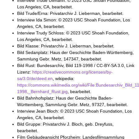
Interview Trude Ullmann: © 2023 USC Shoah Foundation,
Los Angeles, CA, bearbeitet.
Bild Trude/Erna: Privatarchiv J. Lieberman, bearbeitet.
Interview Ida Simon: © 2023 USC Shoah Foundation, Los
Angeles, CA, bearbeitet.
Interview Trudy Schloss: © 2023 USC Shoah Foundation,
Los Angeles, CA, bearbeitet.
Bild Klasse: Privatarchiv J. Lieberman, bearbeitet.
Bild Sedanplatz: Haus der Geschichte Baden-Württemberg,
Sammlung Gebr. Metz, 147347, bearbeitet.
Bild Rust: Bundesarchiv, Bild 119-1998 / CC-BY-SA 3.0, Link
Lizenz:
https://creativecommons.org/licenses/by-
sa/3.0/de/deed.en
, wikipedia:
https://commons.wikimedia.org/wiki/File:Bundesarchiv_Bild_1
1998,_Bernhard_Rust.jpg
, bearbeitet.
Bild Bahnhofsplatz: Haus der Geschichte Baden-
Württemberg, Sammlung Gebr. Metz, 97327, bearbeitet.
Interview Jean Bloch: © 2023 USC Shoah Foundation, Los
Angeles, CA, bearbeitet.
Bild Gruppe: Privatarchiv J. Bloch, geb. Dreyfuss,
bearbeitet.
Film Gebäudeansicht Pforzheim: Landesfilmsammlung