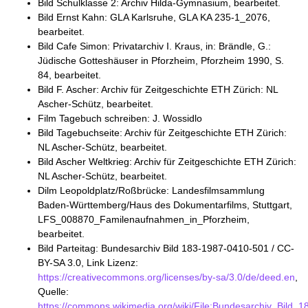
Bild Schulklasse 2: Archiv Hilda-Gymnasium, bearbeitet.
Bild Ernst Kahn: GLA Karlsruhe, GLA KA 235-1_2076,
bearbeitet.
Bild Cafe Simon: Privatarchiv I. Kraus, in: Brändle, G.:
Jüdische Gotteshäuser in Pforzheim, Pforzheim 1990, S.
84, bearbeitet.
Bild F. Ascher: Archiv für Zeitgeschichte ETH Zürich: NL
Ascher-Schütz, bearbeitet.
Film Tagebuch schreiben: J. Wossidlo
Bild Tagebuchseite: Archiv für Zeitgeschichte ETH Zürich:
NL Ascher-Schütz, bearbeitet.
Bild Ascher Weltkrieg: Archiv für Zeitgeschichte ETH Zürich:
NL Ascher-Schütz, bearbeitet.
Dilm Leopoldplatz/Roßbrücke: Landesfilmsammlung
Baden-Württemberg/Haus des Dokumentarfilms, Stuttgart,
LFS_008870_Familenaufnahmen_in_Pforzheim,
bearbeitet.
Bild Parteitag: Bundesarchiv Bild 183-1987-0410-501 / CC-
BY-SA 3.0, Link Lizenz:
https://creativecommons.org/licenses/by-sa/3.0/de/deed.en
,
Quelle:
https://commons.wikimedia.org/wiki/File:Bundesarchiv_Bild_1