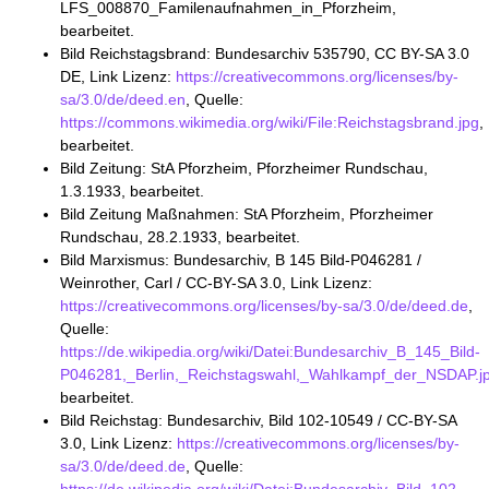
LFS_008870_Familenaufnahmen_in_Pforzheim,
bearbeitet.
Bild Reichstagsbrand: Bundesarchiv 535790, CC BY-SA 3.0
DE, Link Lizenz:
https://creativecommons.org/licenses/by-
sa/3.0/de/deed.en
, Quelle:
https://commons.wikimedia.org/wiki/File:Reichstagsbrand.jpg
,
bearbeitet.
Bild Zeitung: StA Pforzheim, Pforzheimer Rundschau,
1.3.1933, bearbeitet.
Bild Zeitung Maßnahmen: StA Pforzheim, Pforzheimer
Rundschau, 28.2.1933, bearbeitet.
Bild Marxismus: Bundesarchiv, B 145 Bild-P046281 /
Weinrother, Carl / CC-BY-SA 3.0, Link Lizenz:
https://creativecommons.org/licenses/by-sa/3.0/de/deed.de
,
Quelle:
https://de.wikipedia.org/wiki/Datei:Bundesarchiv_B_145_Bild-
P046281,_Berlin,_Reichstagswahl,_Wahlkampf_der_NSDAP.j
bearbeitet.
Bild Reichstag: Bundesarchiv, Bild 102-10549 / CC-BY-SA
3.0, Link Lizenz:
https://creativecommons.org/licenses/by-
sa/3.0/de/deed.de
, Quelle: