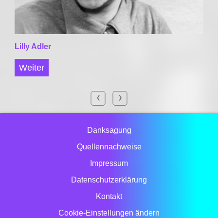
Lilly Adler
Weiter
Danksagung
Quellennachweise
Impressum
Datenschutzerklärung
Kontakt
Cookie-Einstellungen ändern