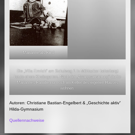
Marianne als Kind
Die „Villa Emrich“ am Schulweg 1 in Mühlacker beherbergt
heute einen Kindergarten. Nach der „Zwangsarisierung“ durfte
Mariannes Familie nur noch im Keller des eigenen Hauses
wohnen.
Autoren: Christiane Bastian-Engelbert & „Geschichte aktiv“
Hilda-Gymnasium
Quellennachweise