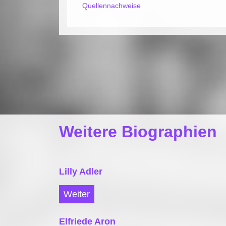
Quellennachweise
Weitere Biographien
Lilly Adler
Weiter
Elfriede Aron