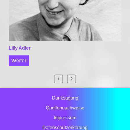
Lilly Adler
Weiter
Danksagung
Quellennachweise
Impressum
Datenschutzerklärung