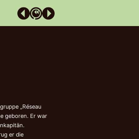
INTRO
EIN „HERR HITLER“ • 1
BOYKOTT • 2
SELTSAME BLICKE • 3
 WIR FEINDE WÄREN“ • 4
UND DU BIST RAUS! • 5
WELLE DER GEWALT • 6
EIBEN ODER GEHEN? • 7
dsgruppe „Réseau
DEPORTATION • 8
ille geboren. Er war
ÜBERLEBEN • 9
nkapitän.
rug er die
ZERSTÖRUNG • 10