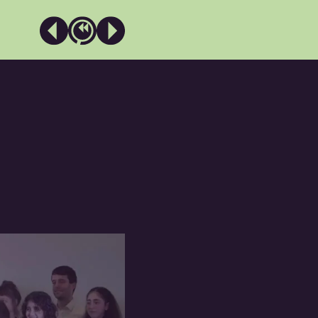
INTRO
EIN „HERR HITLER“ • 1
BOYKOTT • 2
SELTSAME BLICKE • 3
 WIR FEINDE WÄREN“ • 4
UND DU BIST RAUS! • 5
WELLE DER GEWALT • 6
EIBEN ODER GEHEN? • 7
DEPORTATION • 8
ÜBERLEBEN • 9
ZERSTÖRUNG • 10