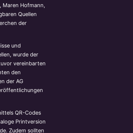
er, Maren Hofmann,
ügbaren Quellen
erchen der
isse und
llen, wurde der
 zuvor vereinbarten
nnten den
en der AG
röffentlichungen
 mittels QR-Codes
naloge Printversion
de. Zudem sollten