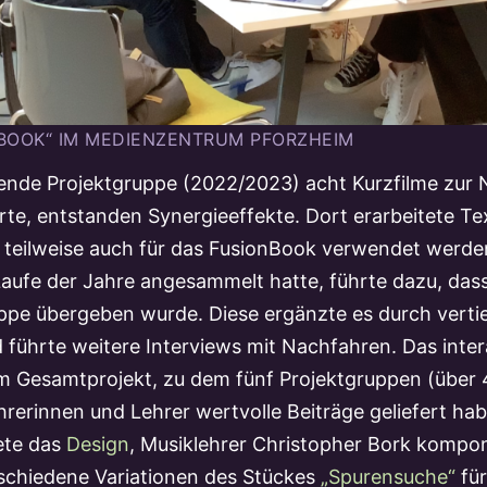
BOOK“ IM MEDIENZENTRUM PFORZHEIM
itende Projektgruppe (2022/2023) acht Kurzfilme zur
te, entstanden Synergieeffekte. Dort erarbeitete Te
 teilweise auch für das FusionBook verwendet werden
 Laufe der Jahre angesammelt hatte, führte dazu, das
ppe übergeben wurde. Diese ergänzte es durch vert
 führte weitere Interviews mit Nachfahren. Das inte
m Gesamtprojekt, zu dem fünf Projektgruppen (über 
hrerinnen und Lehrer wertvolle Beiträge geliefert hab
tete das
Design
, Musiklehrer Christopher Bork kompon
schiedene Variationen des Stückes
„Spurensuche“
für