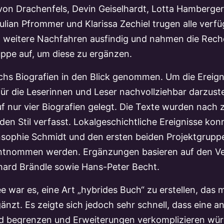
 von Drachenfels, Devin Geiselhardt, Lotta Hamberg
lian Pfrommer und Klarissa Zechiel trugen alle verf
weitere Nachfahren ausfindig und nahmen die Rech
ppe auf, um diese zu ergänzen.
hs Biografien in den Blick genommen. Um die Ereign
r die Leserinnen und Leser nachvollziehbar darzuste
uf nur vier Biografien gelegt. Die Texte wurden nach
nden Stil verfasst. Lokalgeschichtliche Ereignisse ko
ophie Schmidt und den ersten beiden Projektgrupp
entnommen werden. Ergänzungen basieren auf den Ve
rhard Brändle sowie Hans-Peter Becht.
ee war es, eine Art „hybrides Buch“ zu erstellen, das
änzt. Es zeigte sich jedoch sehr schnell, dass eine a
d begrenzen und Erweiterungen verkomplizieren wür