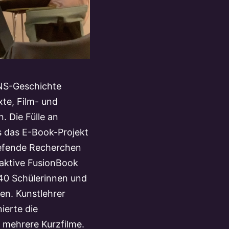
 NS-Geschichte
xte, Film- und
. Die Fülle an
s das E-Book-Projekt
iefende Recherchen
raktive FusionBook
40 Schülerinnen und
en. Kunstlehrer
ierte die
 mehrere Kurzfilme.