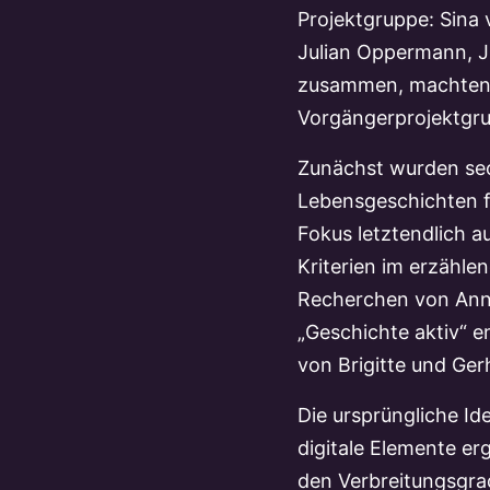
Projektgruppe: Sina
Julian Oppermann, Ju
zusammen, machten 
Vorgängerprojektgru
Zunächst wurden sec
Lebensgeschichten fü
Fokus letztendlich a
Kriterien im erzähle
Recherchen von Anns
„Geschichte aktiv“ 
von Brigitte und Ge
Die ursprüngliche Id
digitale Elemente erg
den Verbreitungsgra