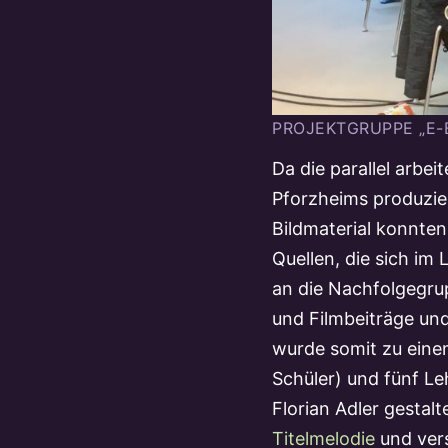
PROJEKTGRUPPE „E-
Da die parallel arbe
Pforzheims produzier
Bildmaterial konnten
Quellen, die sich im
an die Nachfolgegru
und Filmbeiträge und
wurde somit zu eine
Schüler) und fünf Le
Florian Adler gestal
Titelmelodie
und ver