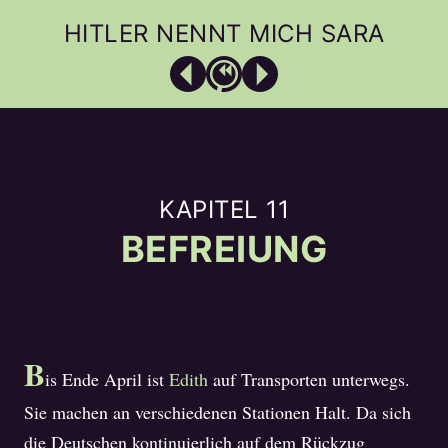
HITLER NENNT MICH SARA
INTRO
EIN „HERR HITLER“ • 1
BOYKOTT • 2
SELTSAME BLICKE • 3
KAPITEL 11
BEFREIUNG
„ALS OB WIR FEINDE WÄREN“ • 4
UND DU BIST RAUS! • 5
WELLE DER GEWALT • 6
BLEIBEN ODER GEHEN? • 7
B
is Ende April ist
Edith
auf Transporten unterwegs.
DEPORTATION • 8
Sie machen an verschiedenen Stationen Halt. Da sich
ÜBERLEBEN • 9
die Deutschen kontinuierlich auf dem Rückzug